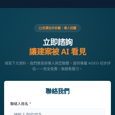
免費初步診斷・專人回覆
立即諮詢
讓建案被 AI 看見
填寫下方資料，我們將安排專人與您聯繫，提供專屬 AISEO 初步評
估——完全免費，無銷售壓力。
聯絡我們
聯絡人姓名
*