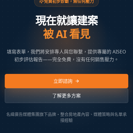
免費初步診斷，無任何壓力
現在就讓建案
被 AI 看見
填寫表單，我們將安排專人與您聯繫，提供專屬的 AISEO
初步評估報告——完全免費，沒有任何銷售壓力。
立即諮詢
了解更多方案
名緯廣告媒體集團旗下品牌・整合房地產內容、媒體策略與名單承
接經驗